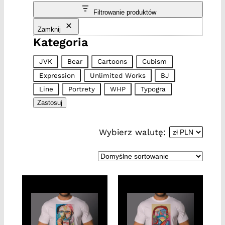
Filtrowanie produktów
Zamknij
Kategoria
K
JVK
Bear
Cartoons
Cubism
a
Expression
Unlimited Works
BJ
t
Line
Portrety
WHP
Typogra
e
Zastosuj
g
o
Wybierz walutę:
r
i
a