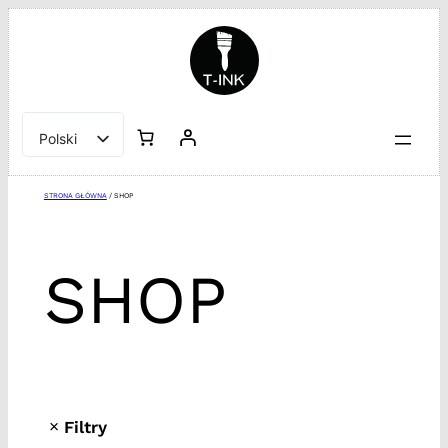
Przejdź
do
treści
Polski
English
STRONA GŁÓWNA
/ SHOP
SHOP
Filtry