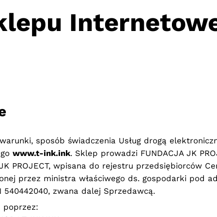
klepu Interneto
e
 warunki, sposób świadczenia Usług drogą elektronic
ego
www.t-ink.ink
. Sklep prowadzi FUNDACJA JK PRO
 PROJECT, wpisana do rejestru przedsiębiorców Centr
onej przez ministra właściwego ds. gospodarki pod 
 540442040, zwana dalej Sprzedawcą.
 poprzez: