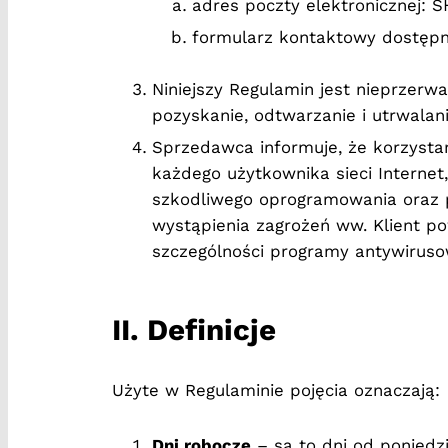
adres poczty elektronicznej: 
formularz kontaktowy dostępn
Niniejszy Regulamin jest nieprzerw
pozyskanie, odtwarzanie i utrwalan
Sprzedawca informuje, że korzysta
każdego użytkownika sieci Interne
szkodliwego oprogramowania oraz p
wystąpienia zagrożeń ww. Klient po
szczególności programy antywirusow
II. Definicje
Użyte w Regulaminie pojęcia oznaczają:
Dni robocze
– są to dni od poniedz