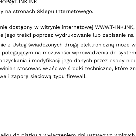
SHOP@T-INK.INK
y na stronach Sklepu Internetowego.
anie dostępny w witrynie internetowej WWW.T-INK.INK,
ie jego treści poprzez wydrukowanie lub zapisanie na 
nie z Usług świadczonych drogą elektroniczną może wi
t, polegającym na możliwości wprowadzenia do system
ozyskania i modyfikacji jego danych przez osoby nie
winien stosować właściwe środki techniczne, które zmi
e i zaporę sieciową typu firewall.
iałku do piątku z wyłączeniem dni ustawowo wolnych