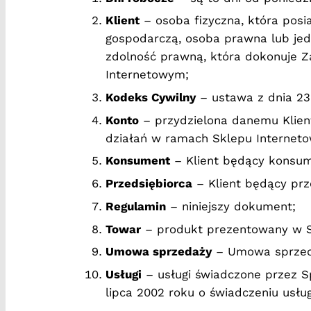
Klient
– osoba fizyczna, która posi
gospodarczą, osoba prawna lub jed
zdolność prawną, która dokonuje Z
Internetowym;
Kodeks Cywilny
– ustawa z dnia 23 k
Konto
– przydzielona danemu Klien
działań w ramach Sklepu Internet
Konsument
– Klient będący konsum
Przedsiębiorca
– Klient będący prz
Regulamin
– niniejszy dokument;
Towar
– produkt prezentowany w Sk
Umowa sprzedaży
– Umowa sprzeda
Usługi
– usługi świadczone przez S
lipca 2002 roku o świadczeniu usług