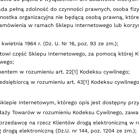
ada pełną zdolność do czynności prawnych, osoba fiz
nostka organizacyjna nie będącą osobą prawną, której
amówienia w ramach Sklepu Internetowego lub korzys
wietnia 1964 r. (Dz. U. Nr 16, poz. 93 ze zm.);
towi część Sklepu Internetowego, za pomocą której 
owego;
entem w rozumieniu art. 22[1] Kodeksu cywilnego;
edsiębiorcą w rozumieniu art. 43[1] Kodeksu cywilnego
lepie Internetowym, którego opis jest dostępny pr
ży Towarów w rozumieniu Kodeksu Cywilnego, zawar
przedawcę na rzecz Klientów drogą elektroniczną w r
 drogą elektroniczną (Dz.U. nr 144, poz. 1204 ze zm.);