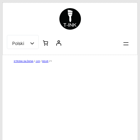
Przejdź
do
treści
Polski
English
STRONA GŁÓWNA
/
JVK
/
BEAR
/ 1