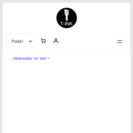
Przejdź
do
treści
Polski
English
STRONA GŁÓWNA
/
JVK
/
BEAR
/ 4