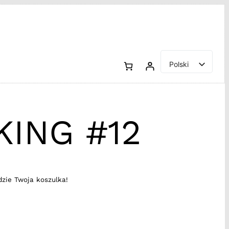
Polski
English
KING #12
dzie Twoja koszulka!