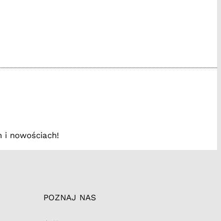
www.facebook.com/
/instagram.com
://tiktok.tak
 i nowościach!
POZNAJ NAS