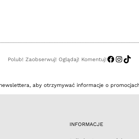
https://
http:/
http
Polub! Zaobserwuj! Oglądaj! Komentuj!
 newslettera, aby otrzymywać informacje o promocjach
INFORMACJE