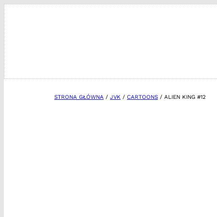
Przejdź
do
treści
STRONA GŁÓWNA
/
JVK
/
CARTOONS
/ ALIEN KING #12