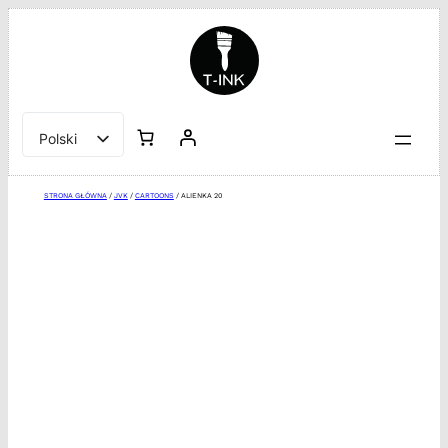
Przejdź
do
treści
Polski
English
STRONA GŁÓWNA
/
JVK
/
CARTOONS
/ ALIENKA 20