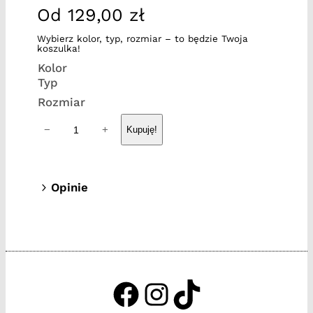
Od
129,00
zł
Wybierz kolor, typ, rozmiar – to będzie Twoja
koszulka!
Kolor
Typ
Rozmiar
i
−
+
Kupuję!
l
o
ś
Opinie
ć
0 opinii dla Alienka 20
A
l
Tylko zalogowani klienci, którzy kupili
i
ten produkt mogą napisać opinię.
e
n
https://www.facebook.c
http://instagram.com
http://tiktok.tak
k