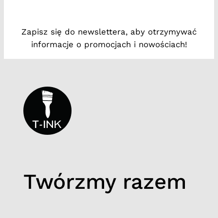
a
2
Zapisz się do newslettera, aby otrzymywać
0
informacje o promocjach i nowościach!
Twórzmy razem