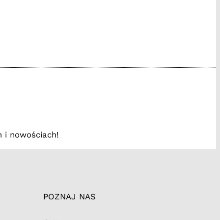
www.facebook.com/
/instagram.com
://tiktok.tak
 i nowościach!
POZNAJ NAS