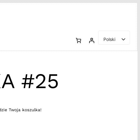
Polski
English
A #25
dzie Twoja koszulka!