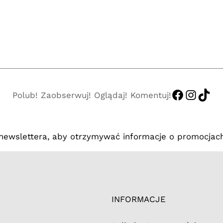
https://
http:/
http
Polub! Zaobserwuj! Oglądaj! Komentuj!
 newslettera, aby otrzymywać informacje o promocjach
INFORMACJE