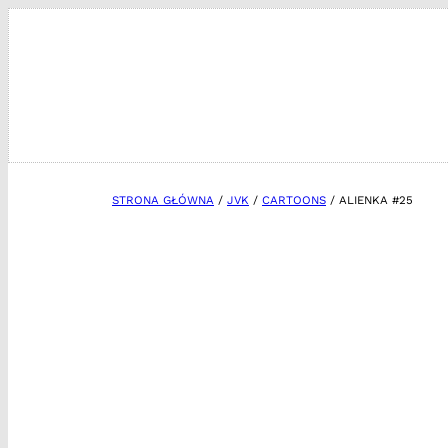
Przejdź
do
treści
STRONA GŁÓWNA
/
JVK
/
CARTOONS
/ ALIENKA #25