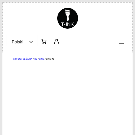
Przejdź
do
treści
Polski
English
STRONA GŁÓWNA
/
BJ
/
LINE
/ LINE #5