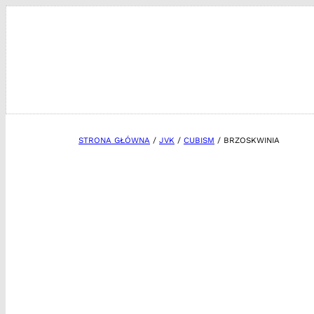
Przejdź
do
treści
STRONA GŁÓWNA
/
JVK
/
CUBISM
/ BRZOSKWINIA