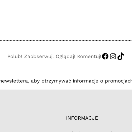
https://
http:/
http
Polub! Zaobserwuj! Oglądaj! Komentuj!
 newslettera, aby otrzymywać informacje o promocjach
INFORMACJE