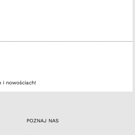
www.facebook.com/
/instagram.com
://tiktok.tak
 i nowościach!
POZNAJ NAS