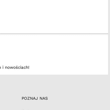
www.facebook.com/
/instagram.com
://tiktok.tak
 i nowościach!
POZNAJ NAS