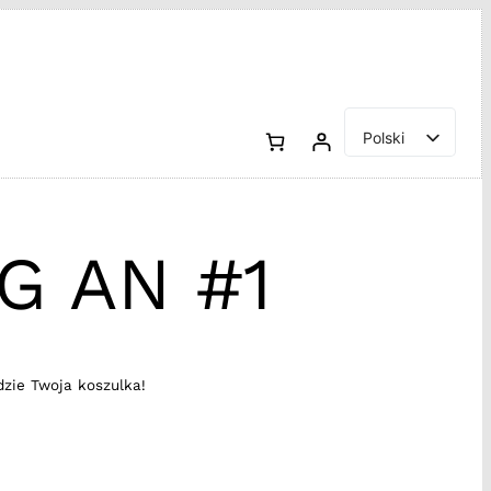
Polski
English
G AN #1
dzie Twoja koszulka!