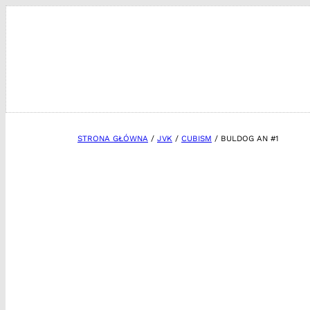
Przejdź
do
treści
STRONA GŁÓWNA
/
JVK
/
CUBISM
/ BULDOG AN #1