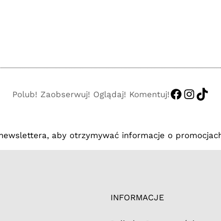
https://
http:/
http
Polub! Zaobserwuj! Oglądaj! Komentuj!
 newslettera, aby otrzymywać informacje o promocjach
INFORMACJE