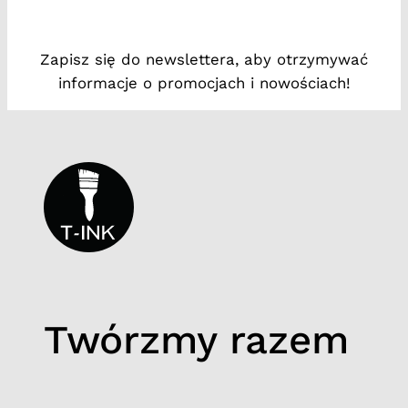
s
i
Zapisz się do newslettera, aby otrzymywać
o
informacje o promocjach i nowościach!
n
3
Twórzmy razem