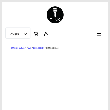
Przejdź
do
treści
Polski
English
STRONA GŁÓWNA
/
JVK
/
EXPRESSION
/ EXPRESSION 3