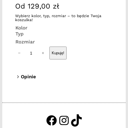
Od
129,00
zł
Wybierz kolor, typ, rozmiar – to będzie Twoja
koszulka!
Kolor
Typ
Rozmiar
i
−
+
Kupuję!
l
o
ś
Opinie
ć
0 opinii dla Expression 3
E
x
Tylko zalogowani klienci, którzy kupili
p
ten produkt mogą napisać opinię.
r
e
https://www.facebook.c
http://instagram.com
http://tiktok.tak
s