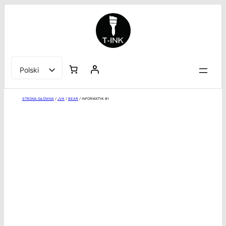
Przejdź
do
treści
Polski
English
STRONA GŁÓWNA
/
JVK
/
BEAR
/ INFORMATYK #1