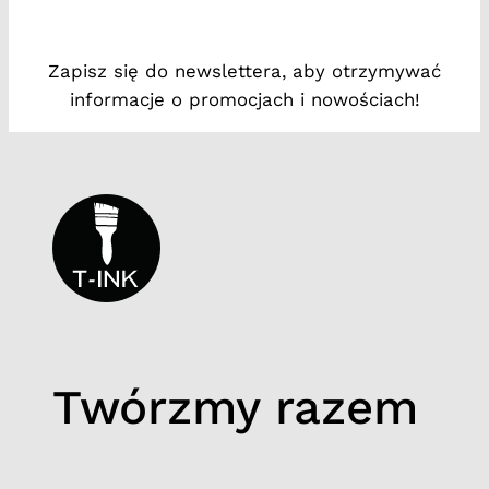
a
t
Zapisz się do newslettera, aby otrzymywać
y
informacje o promocjach i nowościach!
k
#
1
Twórzmy razem