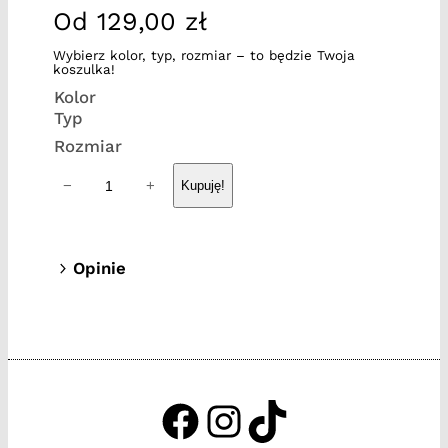
Od
129,00
zł
Wybierz kolor, typ, rozmiar – to będzie Twoja
koszulka!
Kolor
Typ
Rozmiar
i
−
+
Kupuję!
l
o
ś
Opinie
ć
0 opinii dla Informatyk #1
I
n
Tylko zalogowani klienci, którzy kupili
f
ten produkt mogą napisać opinię.
o
r
https://www.facebook.c
http://instagram.com
http://tiktok.tak
m