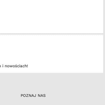
www.facebook.com/
/instagram.com
://tiktok.tak
 i nowościach!
POZNAJ NAS