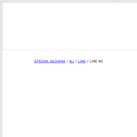
Przejdź
do
treści
STRONA GŁÓWNA
/
BJ
/
LINE
/ LINE #3