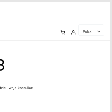
Polski
English
3
dzie Twoja koszulka!