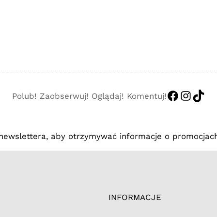
https://
http:/
http
Polub! Zaobserwuj! Oglądaj! Komentuj!
 newslettera, aby otrzymywać informacje o promocjach
INFORMACJE