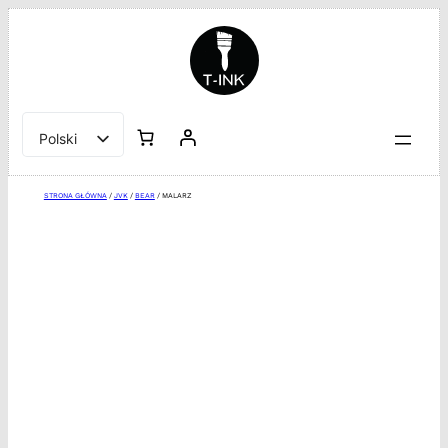
Przejdź
do
treści
Polski
English
STRONA GŁÓWNA
/
JVK
/
BEAR
/ MALARZ