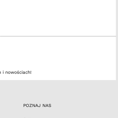
www.facebook.com/
/instagram.com
://tiktok.tak
 i nowościach!
POZNAJ NAS