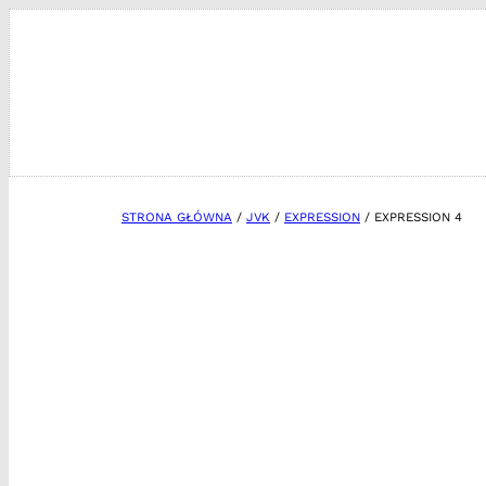
Przejdź
do
treści
STRONA GŁÓWNA
/
JVK
/
EXPRESSION
/ EXPRESSION 4