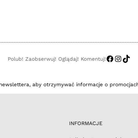
https://
http:/
http
Polub! Zaobserwuj! Oglądaj! Komentuj!
 newslettera, aby otrzymywać informacje o promocjach
INFORMACJE