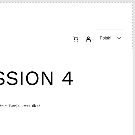
Polski
English
SSION 4
dzie Twoja koszulka!