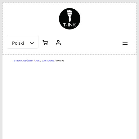
Przejdź
do
treści
Polski
English
STRONA GŁÓWNA
/
JVK
/
CARTOONS
/ OKO #9