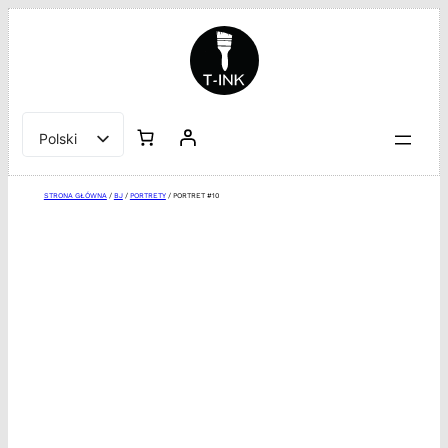
Przejdź
do
treści
Polski
English
STRONA GŁÓWNA
/
BJ
/
PORTRETY
/ PORTRET #10