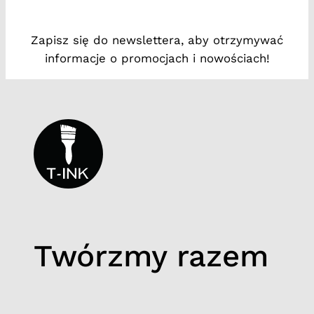
t
#
Zapisz się do newslettera, aby otrzymywać
1
informacje o promocjach i nowościach!
0
Twórzmy razem