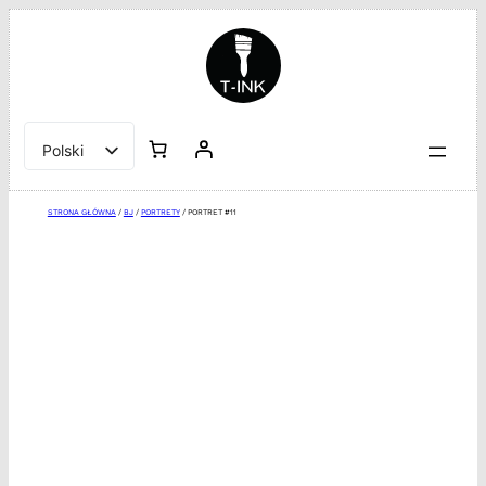
Przejdź
do
treści
Polski
English
STRONA GŁÓWNA
/
BJ
/
PORTRETY
/ PORTRET #11