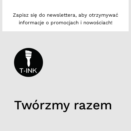
#
Zapisz się do newslettera, aby otrzymywać
1
informacje o promocjach i nowościach!
1
Twórzmy razem