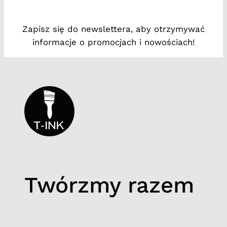
t
#
Zapisz się do newslettera, aby otrzymywać
1
informacje o promocjach i nowościach!
3
Twórzmy razem