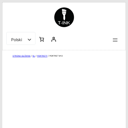
Przejdź
do
treści
Polski
English
STRONA GŁÓWNA
/
BJ
/
PORTRETY
/ PORTRET #13