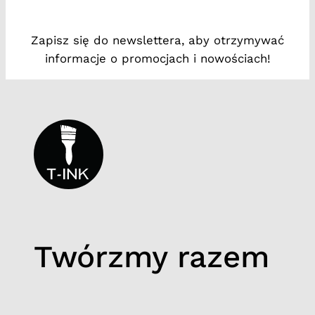
t
#
Zapisz się do newslettera, aby otrzymywać
3
informacje o promocjach i nowościach!
Twórzmy razem