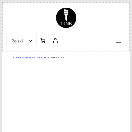
Przejdź
do
treści
Polski
English
STRONA GŁÓWNA
/
BJ
/
PORTRETY
/ PORTRET #3