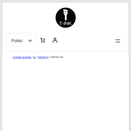
Przejdź
do
treści
Polski
English
STRONA GŁÓWNA
/
BJ
/
PORTRETY
/ PORTRET #5