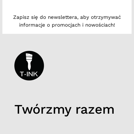
t
#
Zapisz się do newslettera, aby otrzymywać
5
informacje o promocjach i nowościach!
Twórzmy razem