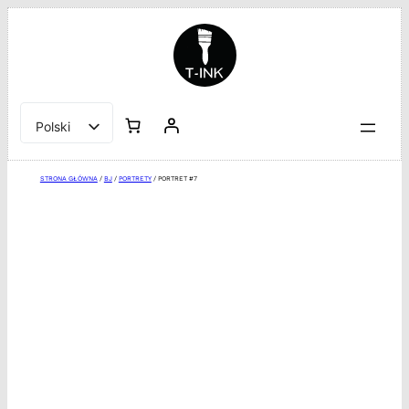
Przejdź
do
treści
Polski
English
STRONA GŁÓWNA
/
BJ
/
PORTRETY
/ PORTRET #7