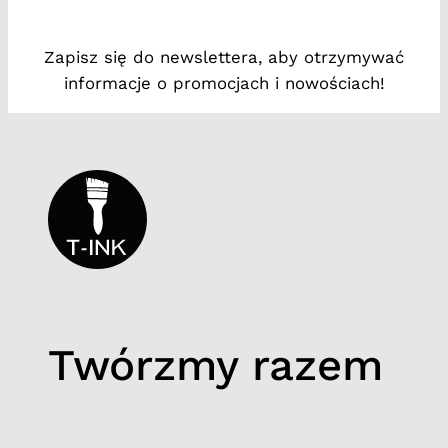
t
#
Zapisz się do newslettera, aby otrzymywać
7
informacje o promocjach i nowościach!
Twórzmy razem