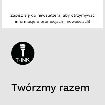
e
r
Zapisz się do newslettera, aby otrzymywać
#
informacje o promocjach i nowościach!
4
Twórzmy razem