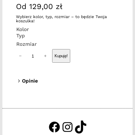
Od
129,00
zł
Wybierz kolor, typ, rozmiar – to będzie Twoja
koszulka!
Kolor
Typ
Rozmiar
i
−
+
Kupuję!
l
o
ś
Opinie
ć
0 opinii dla Sznaucer #4
S
z
Tylko zalogowani klienci, którzy kupili
n
ten produkt mogą napisać opinię.
a
u
https://www.facebook.c
http://instagram.com
http://tiktok.tak
c