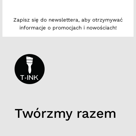
w
k
Zapisz się do newslettera, aby otrzymywać
a
informacje o promocjach i nowościach!
Twórzmy razem