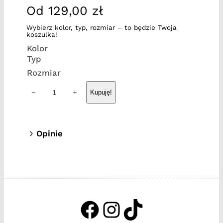
Od
129,00
zł
Wybierz kolor, typ, rozmiar – to będzie Twoja
koszulka!
Kolor
Typ
Rozmiar
i
−
+
Kupuję!
l
o
ś
Opinie
ć
0 opinii dla Truskawka
T
r
Tylko zalogowani klienci, którzy kupili
u
ten produkt mogą napisać opinię.
s
k
https://www.facebook.c
http://instagram.com
http://tiktok.tak
a