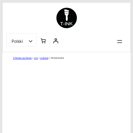
Przejdź
do
treści
Polski
English
STRONA GŁÓWNA
/
JVK
/
CUBISM
/ TRUSKAWKA