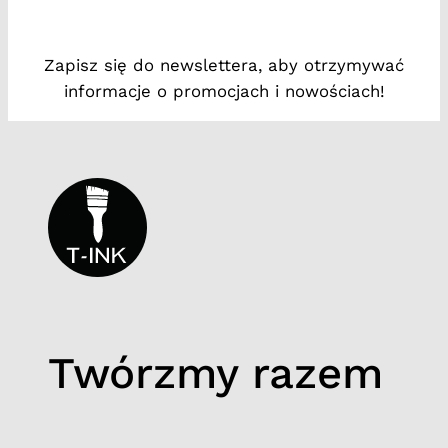
ł
a
Zapisz się do newslettera, aby otrzymywać
p
informacje o promocjach i nowościach!
Twórzmy razem