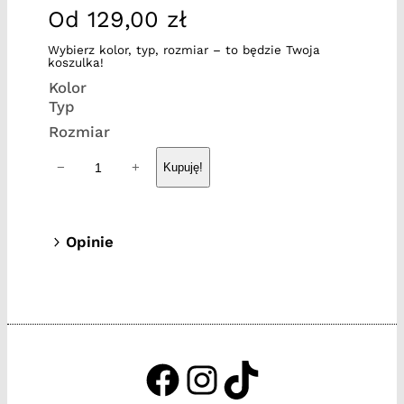
Od
129,00
zł
Wybierz kolor, typ, rozmiar – to będzie Twoja
koszulka!
Kolor
Typ
Rozmiar
i
−
+
Kupuję!
l
o
ś
Opinie
ć
0 opinii dla Twarzołap
T
w
Tylko zalogowani klienci, którzy kupili
a
ten produkt mogą napisać opinię.
r
z
https://www.facebook.c
http://instagram.com
http://tiktok.tak
o