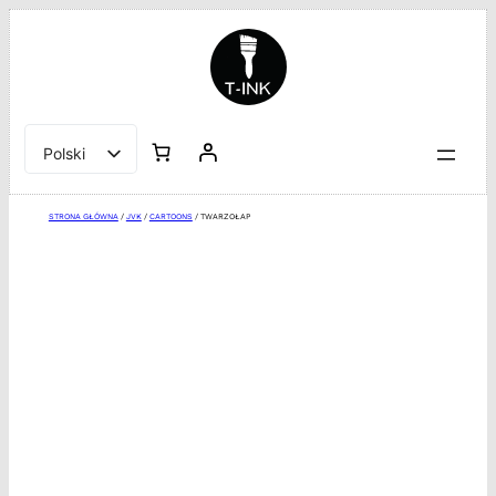
Przejdź
do
treści
Polski
English
STRONA GŁÓWNA
/
JVK
/
CARTOONS
/ TWARZOŁAP